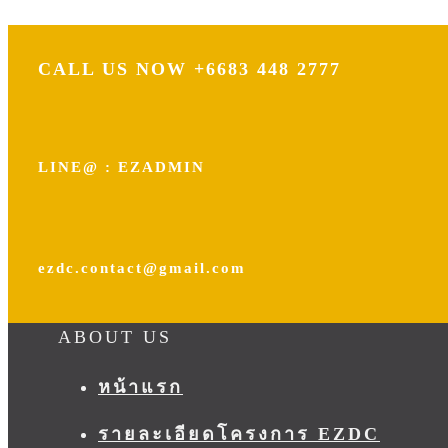
CALL US NOW +6683 448 2777
LINE@ : EZADMIN
ezdc.contact@gmail.com
ABOUT US
หน้าแรก
รายละเอียดโครงการ EZDC