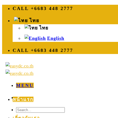
Skip
CALL +6683 448 2777
to
ไทย
content
ไทย
English
CALL +6683 448 2777
MENU
หน้าแรก
เกี่ยวกับเรา