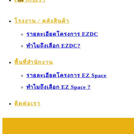
โรงงาน / คลังสินค้า
รายละเอียดโครงการ EZDC
ทำไมถึงเลือก EZDC?
พื้นที่สำนักงาน
รายละเอียดโครงการ EZ Space
ทำไมถึงเลือก EZ Space ?
ติดต่อเรา