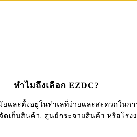
ทำไมถึงเลือก EZDC?
ัยและตั้งอยู่ในทำเลที่ง่ายและสะดวกใน
ารจัดเก็บสินค้า, ศูนย์กระจายสินค้า หรือโร