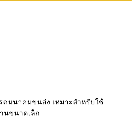
การคมนาคมขนส่ง เหมาะสำหรับใช้
งงานขนาดเล็ก